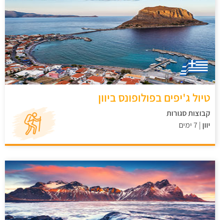
טיול ג'יפים בפולופונס ביוון
קבוצות סגורות
יוון
| 7 ימים